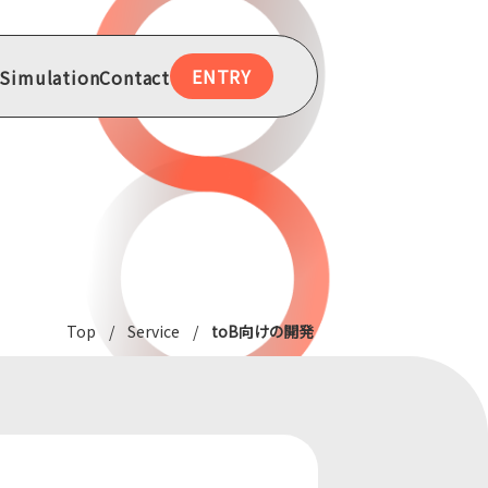
ENTRY
 Simulation
Contact
 Simulation
Contact
Top
Service
toB向けの開発