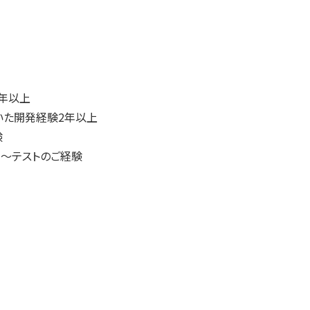
2年以上
js）を用いた開発経験2年以上
験
義～テストのご経験