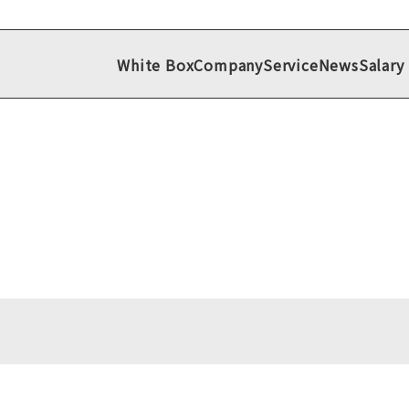
White Box
Company
Service
News
Salary
White Box
Company
Service
News
Salary